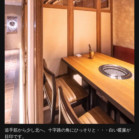
この店舗情報をシェアする
追手筋から少し北へ。十字路の角にひっそりと・・・白い暖簾が
高知焼肉 うし若丸 (高知県）
目印です。