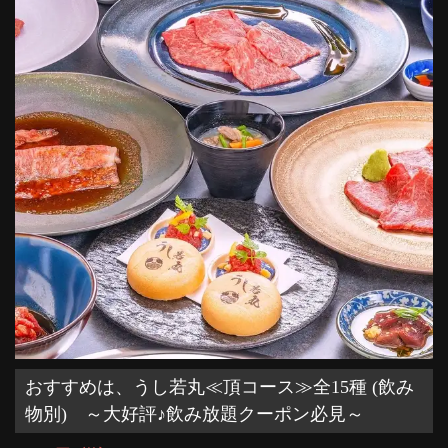
おすすめは、うし若丸≪頂コース≫全15種 (飲み
物別) ～大好評♪飲み放題クーポン必見～