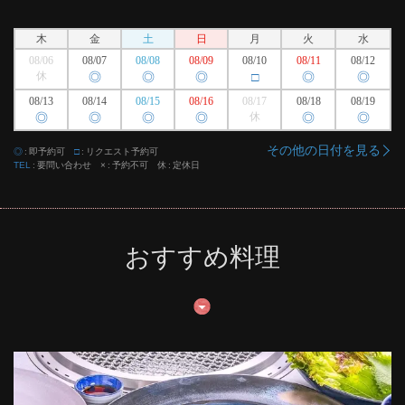
木
金
土
日
月
火
水
08/06
08/07
08/08
08/09
08/10
08/11
08/12
休
◎
◎
◎
□
◎
◎
08/13
08/14
08/15
08/16
08/17
08/18
08/19
◎
◎
◎
◎
休
◎
◎
その他の日付を見る
◎
即予約可
□
リクエスト予約可
TEL
要問い合わせ
×
予約不可
休
定休日
おすすめ料理