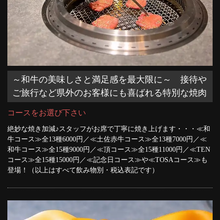
～和牛の美味しさと満足感を最大限に～ 接待や
ご旅行など県外のお客様にも喜ばれる特別な焼肉
コースをお選び下さい
絶妙な焼き加減♪スタッフがお席で丁寧に焼き上げます・・・≪和
牛コース≫全13種6000円／≪土佐赤牛コース≫全13種7000円／≪
和牛コース≫全15種9000円／≪頂コース≫全15種11000円／≪TEN
コース≫全15種15000円／≪記念日コース≫や≪TOSAコース≫も
登場！（以上はすべて飲み物別・税込表記です）