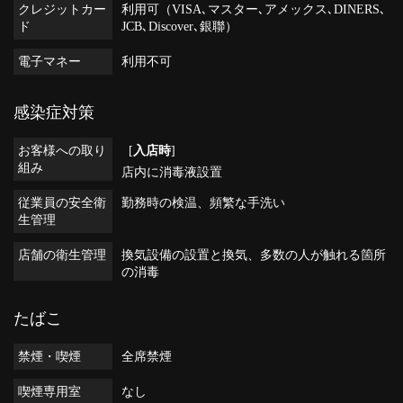
クレジットカー
利用可（VISA､マスター､アメックス､DINERS､
ド
JCB､Discover､銀聯）
電子マネー
利用不可
感染症対策
お客様への取り
[
入店時
]
組み
店内に消毒液設置
従業員の安全衛
勤務時の検温
頻繁な手洗い
生管理
店舗の衛生管理
換気設備の設置と換気
多数の人が触れる箇所
の消毒
たばこ
禁煙・喫煙
全席禁煙
喫煙専用室
なし