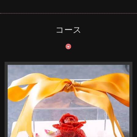
高知県高知市はりまや町３丁目1-14 1F
https://ushiwakamarukouchi.owst.jp/
お店情報をコピー
コース
閉じる