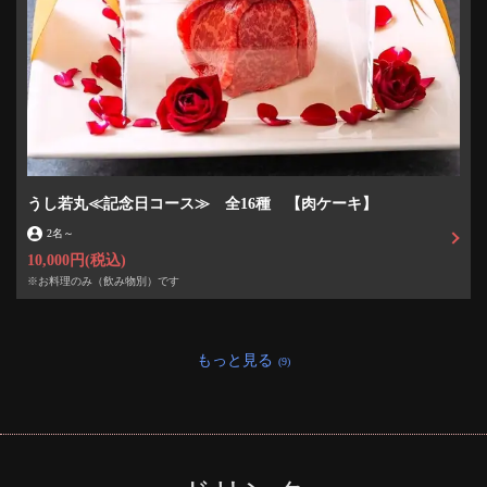
うし若丸≪記念日コース≫ 全16種 【肉ケーキ】
2名
～
10,000円
(税込)
※お料理のみ（飲み物別）です
もっと見る
(9)